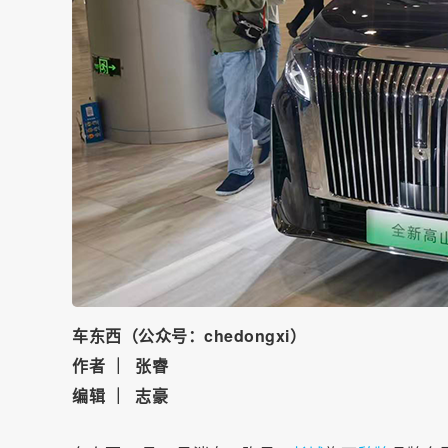
车东西（公众号：chedongxi）
作者 ｜ 张睿
编辑 ｜ 志豪