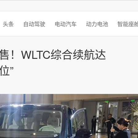
智猩猩
头条
自动驾驶
电动汽车
动力电池
智能座
开售！WLTC综合续航达
位”