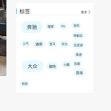
标签
更多
奔驰
吉利
Viv
理想
特斯拉
上汽
通用
宝马
华为
比亚迪
奥迪
百度
大众
小鹏
福特
蔚来
丰田