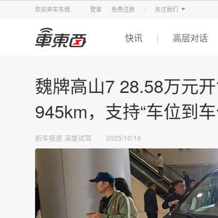
智东西
车东西
芯东西
欢迎来车东西
登录
免费注册
关注我们
快讯
高层对话
魏牌高山7 28.58万元
945km，支持“车位到车
新车报道
深度试驾
2025/10/16