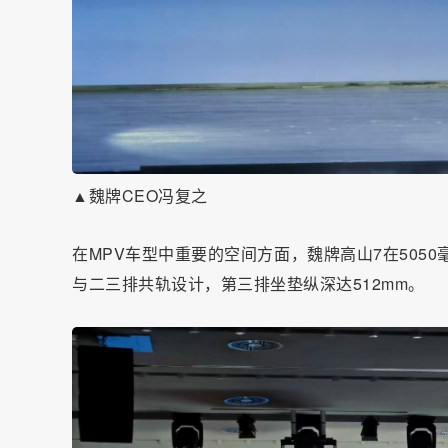
▲魏牌CEO冯复之
在MPV车型中重要的空间方面，魏牌高山7在505
与二三排共轨设计，第三排坐垫纵深达512mm。