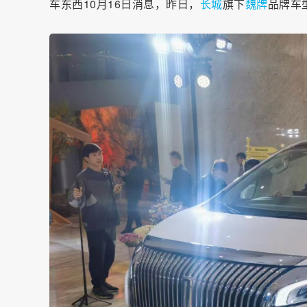
车东西10月16日消息，昨日，
长城
旗下
魏牌
品牌车