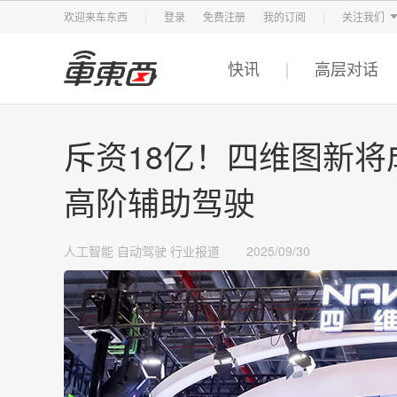
智东西
车东西
芯东西
欢迎来车东西
登录
免费注册
我的订阅
关注我们
快讯
高层对话
斥资18亿！四维图新
高阶辅助驾驶
人工智能
自动驾驶
行业报道
2025/09/30