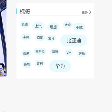
标签
更多
奥迪
大众
上汽
理想
小鹏
丰田
百度
宝马
比亚迪
特斯拉
福特
Viv
蔚来
奔驰
吉利
通用
华为