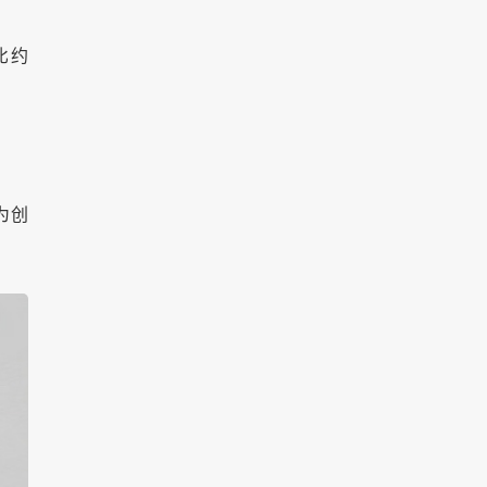
比约
为创