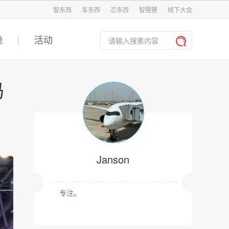
智东西
车东西
芯东西
智猩猩
线下大会
舱
活动
码
Janson
专注。