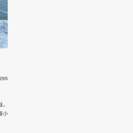
95
战，
最小