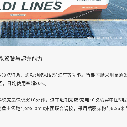
能驾驶与超充能力
速领航辅助、通勤领航和记忆泊车等功能。智能座舱采用高通82
音交互，日均使用率超80%。
–80%快充最快仅需18分钟。该车近期完成“充电10次横穿中国”挑
底盘由零跑与Stellantis集团联合调校，采用后驱架构与5.25米