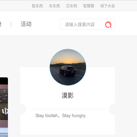
智东西
车东西
芯东西
智猩猩
线下大会
舱
活动
漠影
Stay foolish，Stay hungry.