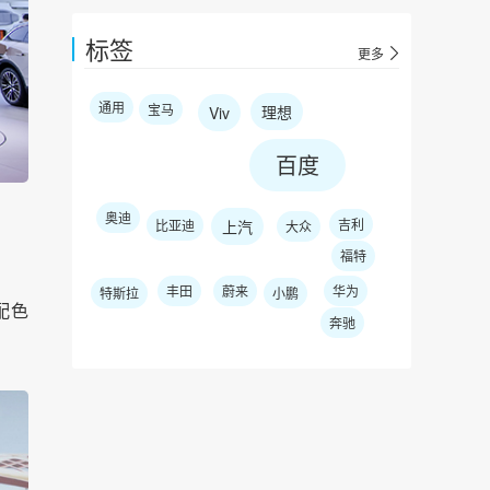
标签
更多
通用
宝马
理想
Viv
百度
奥迪
吉利
比亚迪
上汽
大众
福特
丰田
蔚来
华为
特斯拉
小鹏
配色
奔驰