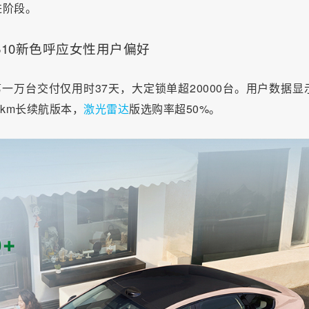
进阶段。
B10新色呼应女性用户偏好
第一万台交付仅用时37天，大定锁单超20000台。用户数据显
0km长续航版本，
激光雷达
版选购率超50%。