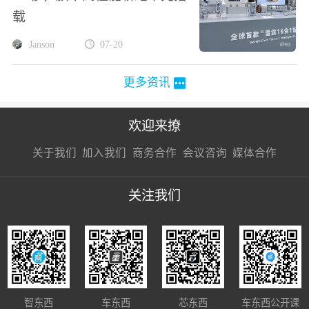
载
Janson
07-20
更多资讯
欢迎来撩
扫码加我直
扫码加我直
扫码加我直
关于我们
加入我们
商务合作
会议咨询
媒体合作
接扔简历
接开聊
接开聊
关注我们
智东西
车东西
芯东西
车东西公开课