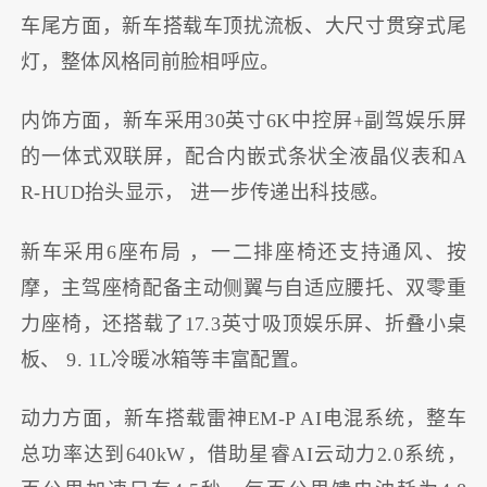
车尾方面，新车搭载车顶扰流板、大尺寸贯穿式尾
灯，整体风格同前脸相呼应。
内饰方面，新车采用30英寸6K中控屏+副驾娱乐屏
的一体式双联屏，配合内嵌式条状全液晶仪表和A
R-HUD抬头显示， 进一步传递出科技感。
新车采用6座布局 ，一二排座椅还支持通风、按
摩，主驾座椅配备主动侧翼与自适应腰托、双零重
力座椅，还搭载了17.3英寸吸顶娱乐屏、折叠小桌
板、 9. 1L冷暖冰箱等丰富配置。
动力方面，新车搭载雷神EM-P AI电混系统，整车
总功率达到640kW，借助星睿AI云动力2.0系统，