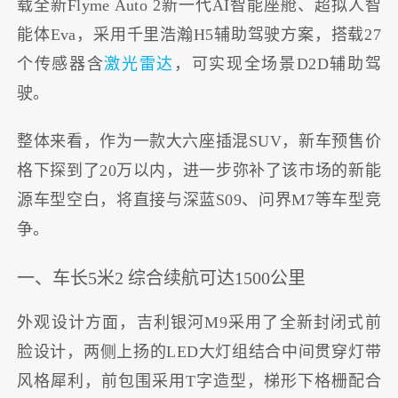
载全新Flyme Auto 2新一代AI智能座舱、超拟人智
能体Eva，采用千里浩瀚H5辅助驾驶方案，搭载27
个传感器含
激光雷达
，可实现全场景D2D辅助驾
驶。
整体来看，作为一款大六座插混SUV，新车预售价
格下探到了20万以内，进一步弥补了该市场的新能
源车型空白，将直接与深蓝S09、问界M7等车型竞
争。
一、车长5米2 综合续航可达1500公里
外观设计方面，吉利银河M9采用了全新封闭式前
脸设计，两侧上扬的LED大灯组结合中间贯穿灯带
风格犀利，前包围采用T字造型，梯形下格栅配合