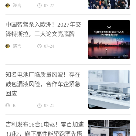
迩言
07-27
中国智驾杀入欧洲！2027年交
锋特斯拉，三大论文亮底牌
迩言
07-24
知名电池厂陷质量风波！存在
鼓包漏液风险，合作车企紧急
回应
R
07-21
吉利发布16合1电驱！零百加速
3.8秒，旗下高性能轿跑率先搭