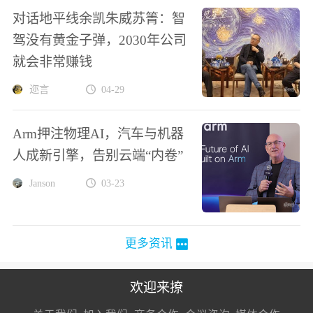
对话地平线余凯朱威苏箐：智
驾没有黄金子弹，2030年公司
就会非常赚钱
迩言
04-29
Arm押注物理AI，汽车与机器
人成新引擎，告别云端“内卷”
Janson
03-23
更多资讯
欢迎来撩
扫码加我直
扫码加我直
扫码加我直