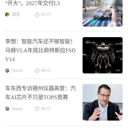
“开大”，2027年交付L3
迩言
07-23
李想：智能汽车还不够智能！
马赫VLA年底比肩特斯拉FSD
V14
Janson
06-15
车东西专访德州仪器高管：汽
车AI芯片不只是TOPS竞赛
Janson
06-15