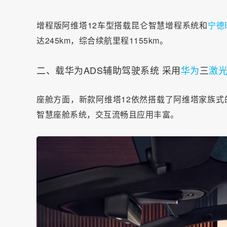
增程版阿维塔12车型搭载昆仑智慧增程系统和
宁德
达245km，综合续航里程1155km。
二、载华为ADS辅助驾驶系统 采用
华为
三
激
座舱方面，新款阿维塔12依然搭载了阿维塔家族式的3
智慧座舱系统，交互流畅且应用丰富。