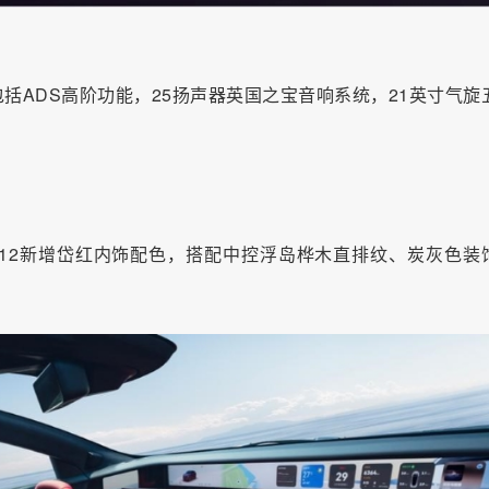
包括ADS高阶功能，25扬声器英国之宝音响系统，21英寸气旋
12新增岱红内饰配色，搭配中控浮岛桦木直排纹、炭灰色装