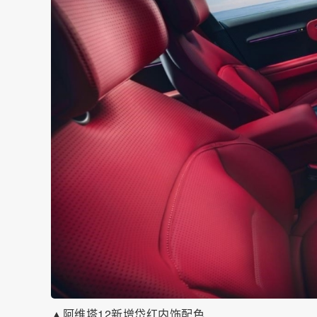
▲阿维塔12新增岱红内饰配色