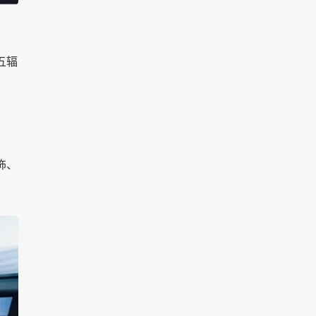
五辐
饰、