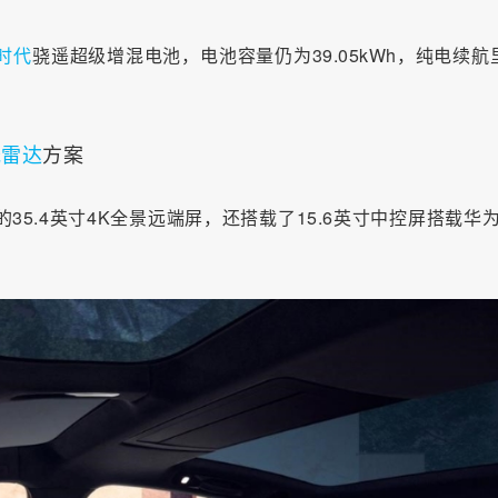
时代
骁遥超级增混电池，电池容量仍为39.05kWh，纯电续航
光雷达
方案
5.4英寸4K全景远端屏，还搭载了15.6英寸中控屏搭载华为4