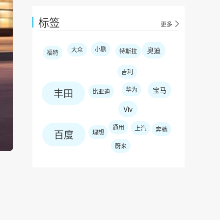
标签
更多
小鹏
大众
奥迪
特斯拉
福特
吉利
华为
宝马
丰田
比亚迪
Viv
通用
上汽
奔驰
百度
理想
蔚来