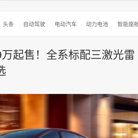
智猩猩
头条
自动驾驶
电动汽车
动力电池
智能座
99万起售！全系标配三激光雷
选