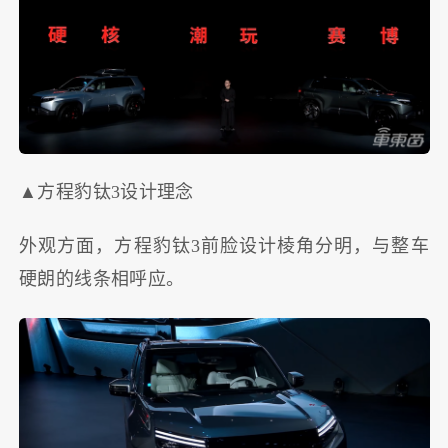
▲方程豹钛3设计理念
外观方面，方程豹钛3前脸设计棱角分明，与整车
硬朗的线条相呼应。