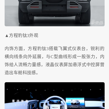
▲方程豹钛3外观
内饰方面，方程豹钛3搭载飞翼式仪表台，锐利的
横向线条向外延展，与C型曲线形成一股张力，内
饰给人流畅力量感，液晶仪表屏加悬浮式中控屏营
造出车舱科技感。