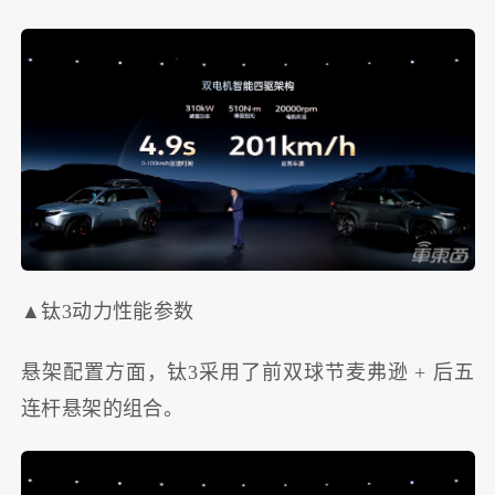
▲钛3动力性能参数
悬架配置方面，钛3采用了前双球节麦弗逊 + 后五
连杆悬架的组合。