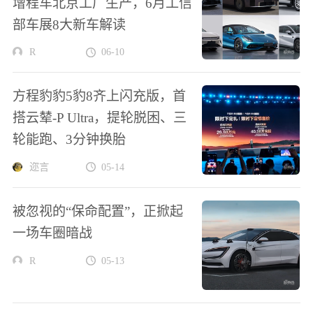
增程车北京工厂生产，6月工信
部车展8大新车解读
R
06-10
方程豹豹5豹8齐上闪充版，首
搭云辇-P Ultra，提轮脱困、三
轮能跑、3分钟换胎
迩言
05-14
被忽视的“保命配置”，正掀起
一场车圈暗战
R
05-13