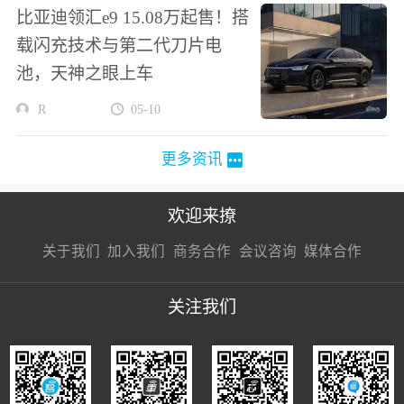
比亚迪领汇e9 15.08万起售！搭
载闪充技术与第二代刀片电
池，天神之眼上车
R
05-10
更多资讯
欢迎来撩
扫码加我直
扫码加我直
扫码加我直
关于我们
加入我们
商务合作
会议咨询
媒体合作
接扔简历
接开聊
接开聊
关注我们