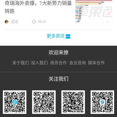
奇瑞海外卖爆，7大新势力销量
转跌
迩言
08-01
更多资讯
欢迎来撩
扫码加我直
扫码加我直
扫码加我直
关于我们
加入我们
商务合作
会议咨询
媒体合作
接扔简历
接开聊
接开聊
关注我们