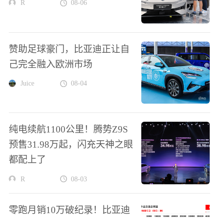
R
08-06
赞助足球豪门，比亚迪正让自
己完全融入欧洲市场
Juice
08-04
纯电续航1100公里！腾势Z9S
预售31.98万起，闪充天神之眼
都配上了
R
08-03
零跑月销10万破纪录！比亚迪