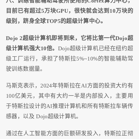
八、训练智能辅助驾驶所使用的Cortex算力中心，
目前已有超过5万块GPU，很快就会达到10万块的
级别，跻身全球TOP5的超级计算中心。
Dojo 2超级计算机即将到来，它将比第一代Dojo超
级计算机强大10倍。
Dojo超级计算机已经在纽约超
级工厂运行，承担了特斯拉5%~10%的智能辅助驾
驶训练数据量。
马斯克表示，2024年特斯拉在AI方面的投资大约有
100亿美元，其中有大约一半是内部投入，主要用
于特斯拉设计的AI推理计算机和所有特斯拉车辆传
感器，以及 Dojo超级计算机。
通过在人工智能方面的巨额研发投入，特斯拉正彻