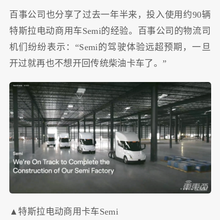
百事公司也分享了过去一年半来，投入使用约90辆
特斯拉电动商用车Semi的经验。百事公司的物流司
机们纷纷表示：“Semi的驾驶体验远超预期，一旦
开过就再也不想开回传统柴油卡车了。”
▲特斯拉电动商用卡车Semi