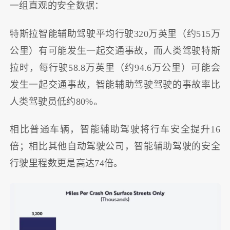
一组直观的安全数据：
特斯拉智能辅助驾驶平均行驶320万英里（约515万
公里）有可能发生一起交通事故，而人类驾驶特斯
拉时，每行驶58.8万英里（约94.6万公里）可能会
发生一起交通事故，智能辅助驾驶驾驶的事故率比
人类驾驶员低约80%。
相比普通车辆，智能辅助驾驶将行车安全提升16
倍；相比其他自动驾驶公司，智能辅助驾驶的安全
行驶里程数更是高达74倍。