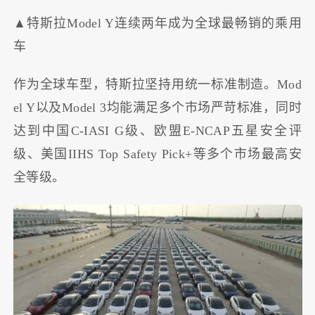
▲特斯拉Model Y连续两年成为全球最畅销的乘用
车
作为全球车型，特斯拉坚持用统一标准制造。Mod
el Y以及Model 3均能满足多个市场严苛标准，同时
达到中国C-IASI G级、欧盟E-NCAP五星安全评
级、美国IIHS Top Safety Pick+等多个市场最高安
全等级。