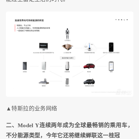
▲特斯拉的业务网络
二、Model Y连续两年成为全球最畅销的乘用车，
不分能源类型，今年它还将继续蝉联这一桂冠