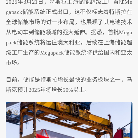
2025年3月21日，特斯拉上海储能超级工厂首批Me
gapack储能系统正式出口，这不仅标志着特斯拉在
全球储能市场的进一步布局，也展现了其电池技术
从电动车到储能领域的强大延伸。据悉，首批Mega
pack储能系统将运往澳大利亚，后续在上海储能超
级工厂生产的Megapack储能系统将供给国内和亚太
市场。
目前，储能是特斯拉增长最快的业务板块之一，马
斯克预计2025年将增长50%以上。