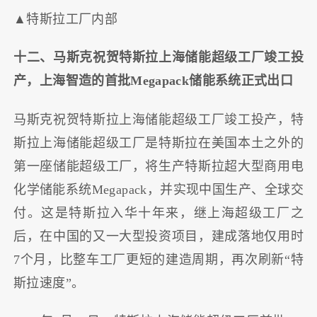
▲特斯拉工厂内部
十二、马斯克祝贺特斯拉上海储能超级工厂竣工投
产，上海智造的首批Megapack储能
系统正式出口
马斯克祝贺特斯拉上海储能超级工厂竣工投产，特
斯拉上海储能超级工厂是特斯拉在美国本土之外的
第一座储能超级工厂，将生产特斯拉超大型商用电
化学储能系统Megapack，并实现中国生产、全球交
付。这是特斯拉入华十年来，继上海超级工厂之
后，在中国的又一大型投资项目，建成落地仅用时
7个月，比整车工厂更短的建造周期，再次刷新“特
斯拉速度”。