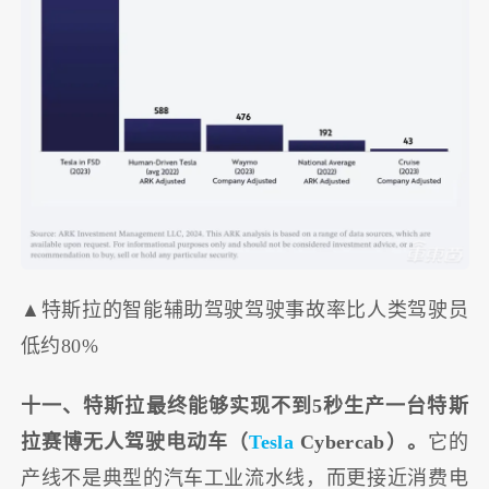
▲特斯拉的智能辅助驾驶驾驶事故率比人类驾驶员
低约80%
十一、特斯拉最终能够实现不到5秒生产一台特斯
拉赛博无人驾驶电动车（
Tesla
Cybercab）。
它的
产线不是典型的汽车工业流水线，而更接近消费电