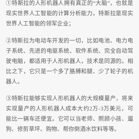
①特斯拉的人形机器人拥有真正的“大脑”，也就是
现实世界人工智能的计算分析能力。特斯拉是现实
世界人工智能的领军企业；
②特斯拉为电动车开发的一切，比如电池、电力电
子系统、先进的电驱系统、软件系统、完全自动驾
驶电脑，都适用于人形机器人，技术是同源的。相
比之下，它只是一个多了胳膊和腿、少了轮子的机
器人。
③特斯拉能够实现人形机器人的大规模量产，将来
实现量产的人形机器人成本大约2万-3万美元，可
能比一辆车还便宜。它可以当老师、照顾小孩、遛
狗、修剪草坪、购物、帮你倒酒水饮料等等。