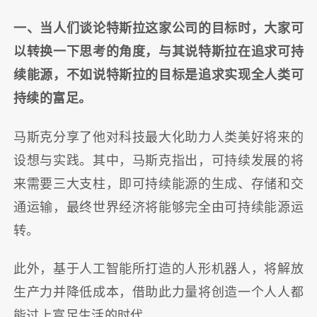
一、当人们谈论特斯拉这家公司的目标时，大家可
以转换一下思考的角度，与其说特斯拉在追求可持
续能源，不如说特斯拉的目标是追求实现全人类可
持续的富足。
马斯克分享了他对科技最大化助力人类美好将来的
设想与实践。其中，马斯克指出，可持续发展的将
来需要三大支柱，即可持续能源的生成、存储和交
通运输，最终世界经济将能够完全由可持续能源运
转。
此外，基于人工智能所打造的人形机器人，将解放
生产力并降低成本，借助此力量将创造一个人人都
能过上富足生活的时代。