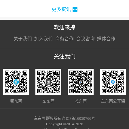
更多资讯
欢迎来撩
扫码加我直
扫码加我直
扫码加我直
关于我们
加入我们
商务合作
会议咨询
媒体合作
接扔简历
接开聊
接开聊
关注我们
智东西
车东西
芯东西
车东西公开课
车东西 版权所有 京ICP备16059766号
Copyright ©2014-2026