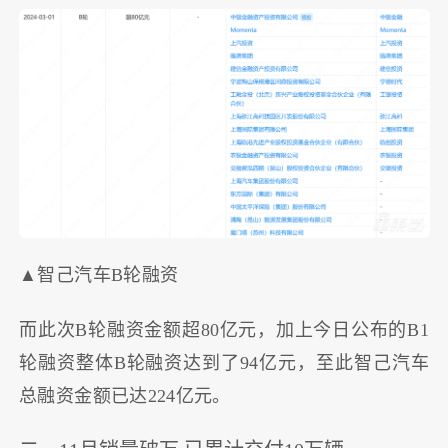
▲智己汽车B轮融资
而此次B轮融资金额超80亿元，加上今日公布的B1
轮融资整体B轮融资达到了94亿元，至此智己汽车
总融资金额已达224亿元。