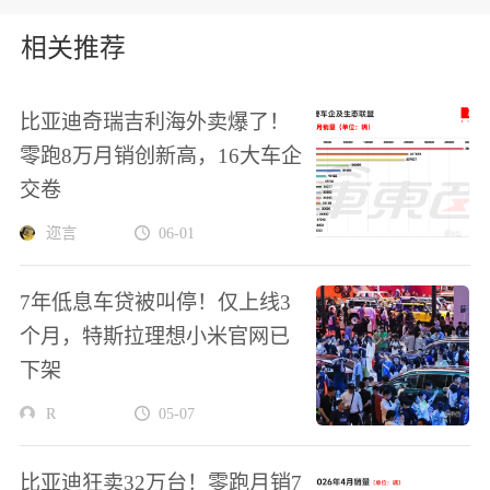
相关推荐
比亚迪奇瑞吉利海外卖爆了！
零跑8万月销创新高，16大车企
交卷
迩言
06-01
7年低息车贷被叫停！仅上线3
个月，特斯拉理想小米官网已
下架
R
05-07
比亚迪狂卖32万台！零跑月销7