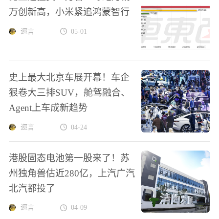
万创新高，小米紧追鸿蒙智行
迩言
05-01
史上最大北京车展开幕！车企
狠卷大三排SUV，舱驾融合、
Agent上车成新趋势
迩言
04-24
港股固态电池第一股来了！苏
州独角兽估近280亿，上汽广汽
北汽都投了
迩言
04-09