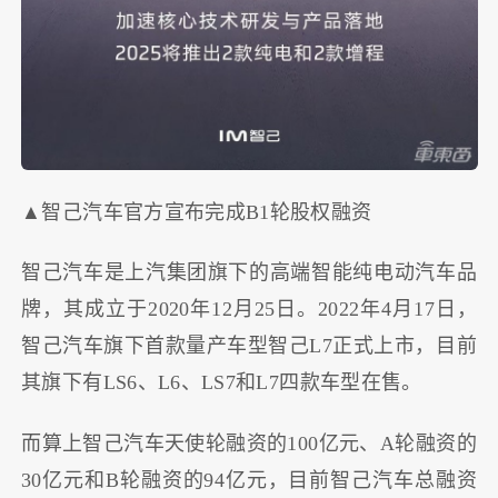
▲智己汽车官方宣布完成B1轮股权融资
智己汽车是上汽集团旗下的高端智能纯电动汽车品
牌，其成立于2020年12月25日。2022年4月17日，
智己汽车旗下首款量产车型智己L7正式上市，目前
其旗下有LS6、L6、LS7和L7四款车型在售。
而算上智己汽车天使轮融资的100亿元、A轮融资的
30亿元和B轮融资的94亿元，目前智己汽车总融资