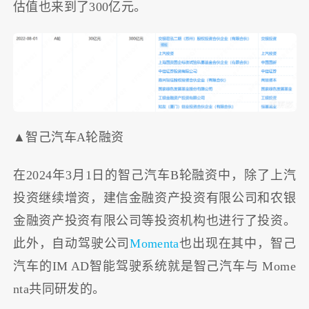
估值也来到了300亿元。
▲智己汽车A轮融资
在2024年3月1日的智己汽车B轮融资中，除了上汽
投资继续增资，建信金融资产投资有限公司和农银
金融资产投资有限公司等投资机构也进行了投资。
此外，自动驾驶公司
Momenta
也出现在其中，智己
汽车的IM AD智能驾驶系统就是智己汽车与 Mome
nta共同研发的。