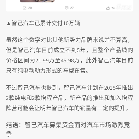
▲智己汽车已累计交付10万辆
虽然这个数字对比其他新势力品牌来说并不算高，
但是智己汽车目前成立不到5年，且整个产品线的
价格区间为21.99万至45.98万，此外智己汽车目前
只有纯电动动力形式的车型在售。
不过智己汽车也提到，智己汽车计划在2025年
推出
2款纯电和2款增程产品
，新产品的推出和加入增程
阵营可能会让明年智己汽车的销量有一定的提升。
结语：智己汽车募集资金面对汽车市场激烈竞
争