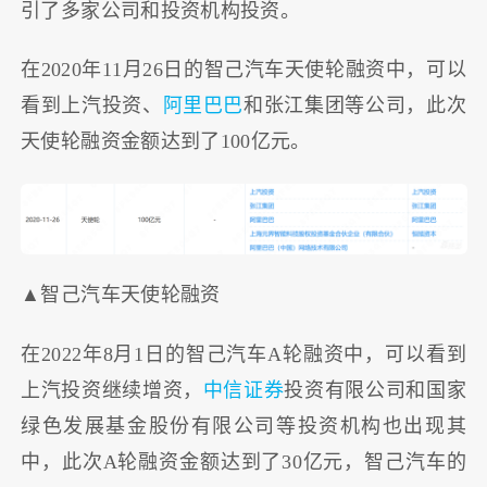
引了多家公司和投资机构投资。
在2020年11月26日的智己汽车天使轮融资中，可以
看到上汽投资、
阿里巴巴
和张江集团等公司，此次
天使轮融资金额达到了100亿元。
▲智己汽车天使轮融资
在2022年8月1日的智己汽车A轮融资中，可以看到
上汽投资继续增资，
中信证券
投资有限公司和国家
绿色发展基金股份有限公司等投资机构也出现其
中，此次A轮融资金额达到了30亿元，智己汽车的