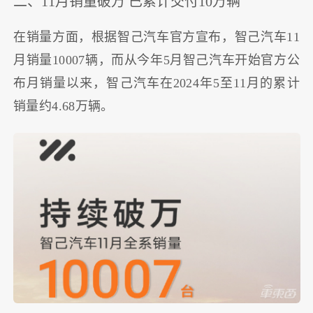
二、11月销量破万 已累计交付10万辆
在销量方面，根据智己汽车官方宣布，智己汽车11
月销量10007辆，而从今年5月智己汽车开始官方公
布月销量以来，智己汽车在2024年5至11月的累计
销量约4.68万辆。