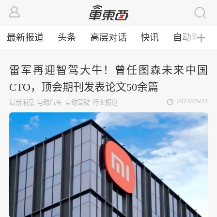
最新报道
头条
高层对话
快讯
自动驾驶
╋
雷军再迎智驾大牛！曾任图森未来中国
CTO，顶会期刊发表论文50余篇
2024/05/23
最新消息
电动汽车
自动驾驶
行业报道