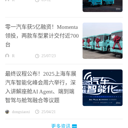
零一汽车获5亿融资！Momenta
领投，两款车型累计交付近700
台
R
25/07/23
最终议程公布！2025上海车展
汽车智能化峰会周六举行，深
入讲解座舱AI Agent、端到端
智驾与舱驾融合等议题
dongxiaoxi
25/04/21
更多资讯