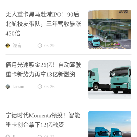
无人重卡黑马赴港IPO！90后
北航校友带队，三年营收暴涨
450倍
迩言
05-29
俩月光速吸金26亿！自动驾驶
重卡新势力再拿13亿新融资
Janson
05-26
宁德时代Momenta领投！智能
重卡创企拿下12亿融资
R
03-12