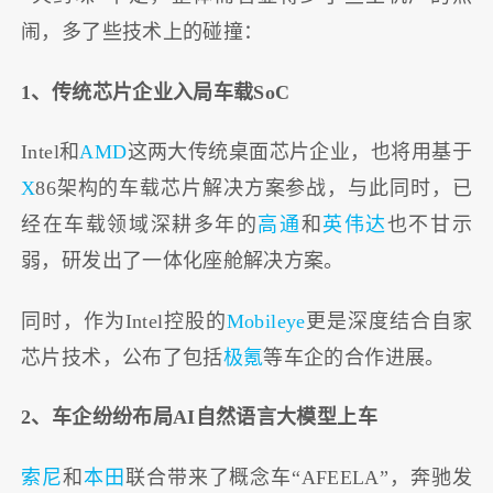
闹，多了些技术上的碰撞：
1、传统芯片企业入局车载SoC
Intel和
AMD
这两大传统桌面芯片企业，也将用基于
X
86架构的车载芯片解决方案参战，与此同时，已
经在车载领域深耕多年的
高通
和
英伟达
也不甘示
弱，研发出了一体化座舱解决方案。
同时，作为Intel控股的
Mobileye
更是深度结合自家
芯片技术，公布了包括
极氪
等车企的合作进展。
2、车企纷纷布局AI自然语言大模型上车
索尼
和
本田
联合带来了概念车“AFEELA”，奔驰发