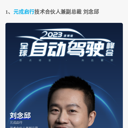
1、
元戎启行
技术合伙人兼副总裁 刘念邱