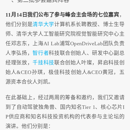
一、第二批参会嘉宾阵容
11月14日我们公布了参与峰会主会场的七位嘉宾
，
他们分别是
清华大学
计算机系长聘教授、博士生导
师、清华大学人工智能研究院视觉智能研究中心主
任邓志东，上海AI Lab浦驾OpenDriveLab团队负责
人李弘扬，
智行者
科技联合创始人、研发中心副总
经理张放，
千挂科技
联合创始人叶璨，昇启科技创
始人&CEO孙琪，极佳科技创始人&CEO黄冠，五
源资本合伙人刘凯。
​在此基础上，经过两周的筹备和邀约，我们又邀请
到了自动驾驶独角兽、国内知名Tier 1、核心芯片I
P供应商和知名科技投资机构的代表参与主论坛的
演讲。他们分别是：