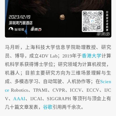
马月昕，上海科技大学信息学院助理教授、研究
员、博导，成立4DV Lab；2019年于
香港大学
计算
机科学系获得博士学位；研究领域为计算机视觉，
机器人；目前主要研究方向为三维场景理解与生
成、多模态学习、自动驾驶、人机协作等；在
Scien
ce
Robotics、TPAMI、CVPR、ICCV、ECCV、IJC
V、
AAAI
、IJCAI、SIGGRAPH 等顶刊与顶会上有
几十篇文章发表，
谷歌
引用两千余次。