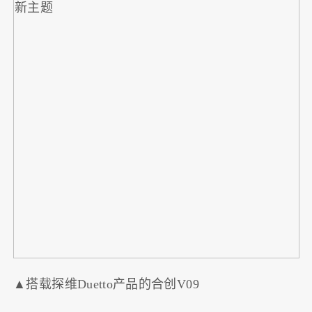
▲搭载探维Duetto产品的合创V09