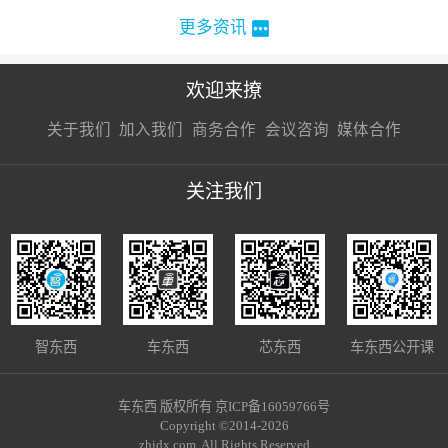
更多资讯
欢迎来撩
扫码加我直
扫码加我直
扫码加我直
关于我们
加入我们
商务合作
会议咨询
媒体合作
接扔简历
接开聊
接开聊
关注我们
智东西
车东西
芯东西
车东西公开课
车东西 版权所有 京ICP备16059766号
Copyright ©2014-2026
zhidx.com. All Rights Reserved