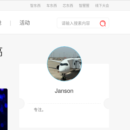
智东西
车东西
芯东西
智猩猩
线下大会
舱
活动
高
Janson
专注。