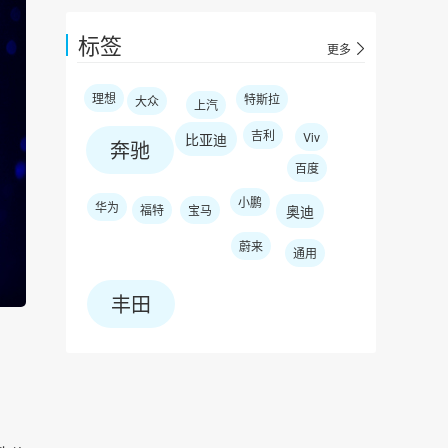
标签
更多
理想
特斯拉
大众
上汽
吉利
Viv
比亚迪
奔驰
百度
小鹏
华为
福特
宝马
奥迪
蔚来
通用
丰田