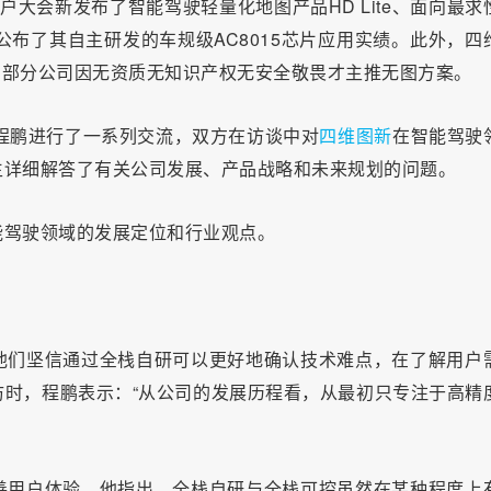
户大会新发布了智能驾驶轻量化地图产品HD Lite、面向最求
时公布了其自主研发的车规级AC8015芯片应用实绩。此外，四
认为部分公司因无资质无知识产权无安全敬畏才主推无图方案。
程鹏进行了一系列交流，双方在访谈中对
四维图新
在智能驾驶
生详细解答了有关公司发展、产品战略和未来规划的问题。
能驾驶领域的发展定位和行业观点。
他们坚信通过全栈自研可以更好地确认技术难点，在了解用户
时，程鹏表示：“从公司的发展历程看，从最初只专注于高精
善用户体验。他指出，全栈自研与全栈可控虽然在某种程度上