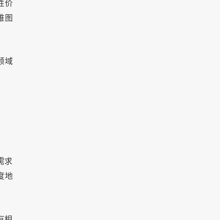
性价
维图
领域
需求
度地
有相