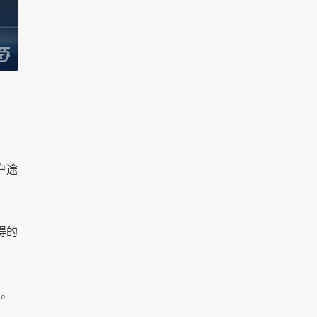
户途
得的
密。