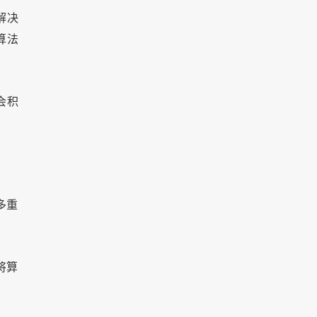
解决
算法
会积
多重
将算