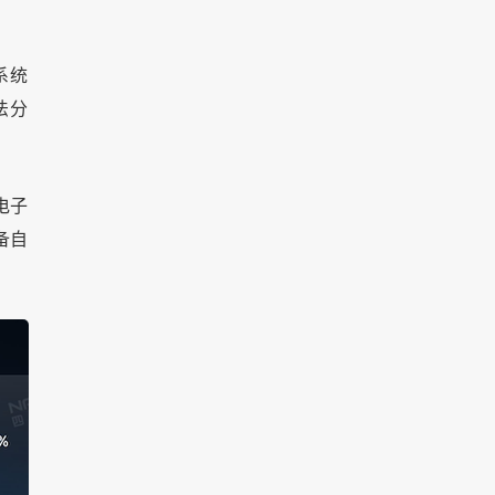
系统
法分
电子
备自