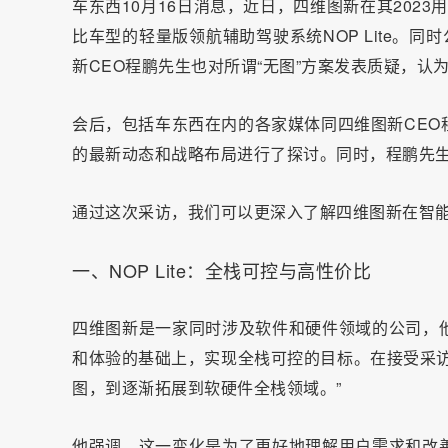
车东西10月16日消息，近日，
四维图
新在其
2023
用
比车型的轻量版领航辅助驾驶系统NOP Lite。同
新CEO程鹏先生也对所谓“无图”方案发表质疑，
会后，包括车东西在内的各家媒体同四维图新CEO
的最新动态和战略布局进行了探讨。同时，程鹏先
通过这次采访，我们可以更深入了解四维图新在智
一、NOP Lite：全栈可控与高性价比
四维图新是一家同时涉及软件和硬件领域的公司，
和体验的基础上，实现全栈可控的目标。在接受采访
图，到逐渐拓展到软硬件全栈领域。”
他强调，这一变化是为了更好地理解用户需求和改