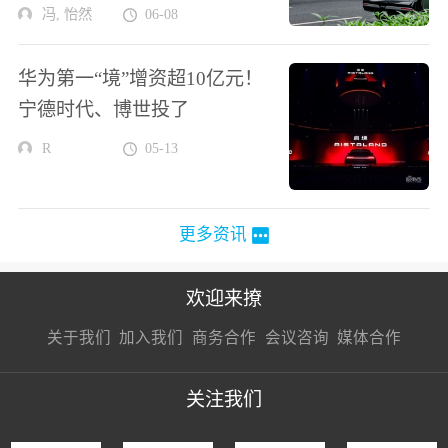
冯, 怡然
06-08
华为第一“境”增资超10亿元！
宁德时代、博世投了
R
05-13
更多资讯
欢迎来撩
扫码加我直
扫码加我直
扫码加我直
关于我们
加入我们
商务合作
会议咨询
媒体合作
接扔简历
接开聊
接开聊
关注我们