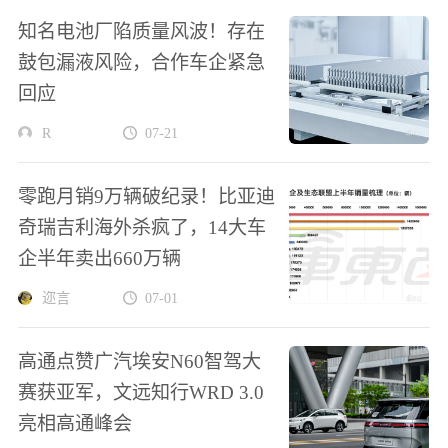
知名电池厂陷质量风波！存在
鼓包漏液风险，合作车企紧急
回应
R
07-21
零跑月销9万辆破纪录！比亚迪
奇瑞吉利海外杀疯了，14大车
企半年卖出660万辆
迩言
07-01
高通点赞广汽埃安N60智驾大
赛获亚军，文远知行WRD 3.0
亮相高通峰会