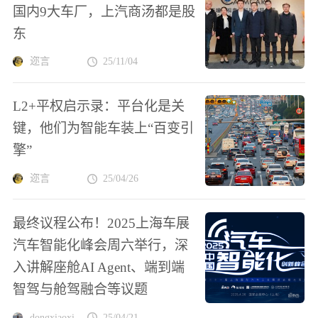
国内9大车厂，上汽商汤都是股
东
迩言
25/11/04
L2+平权启示录：平台化是关
键，他们为智能车装上“百变引
擎”
迩言
25/04/26
最终议程公布！2025上海车展
汽车智能化峰会周六举行，深
入讲解座舱AI Agent、端到端
智驾与舱驾融合等议题
dongxiaoxi
25/04/21