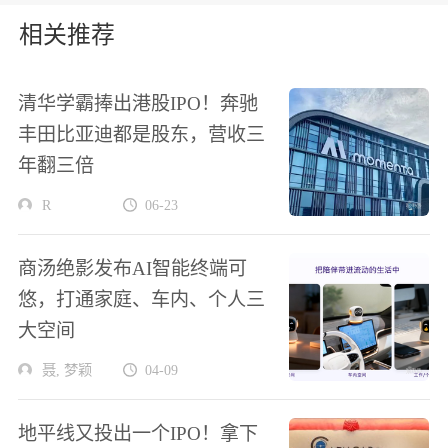
相关推荐
清华学霸捧出港股IPO！奔驰
丰田比亚迪都是股东，营收三
年翻三倍
R
06-23
商汤绝影发布AI智能终端可
悠，打通家庭、车内、个人三
大空间
聂, 梦颖
04-09
地平线又投出一个IPO！拿下