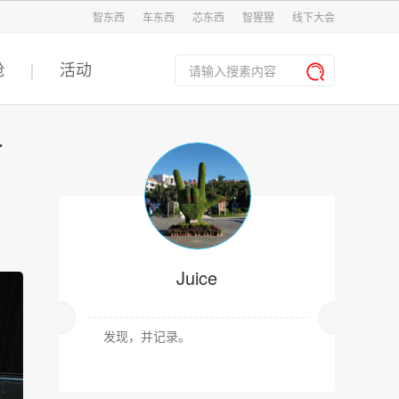
智东西
车东西
芯东西
智猩猩
线下大会
舱
活动
可
Juice
发现，并记录。