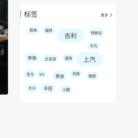
标签
更多
蔚来
福特
特斯拉
吉利
华为
奔驰
上汽
通用
比亚迪
百度
宝马
Viv
奥迪
理想
丰田
大众
小鹏