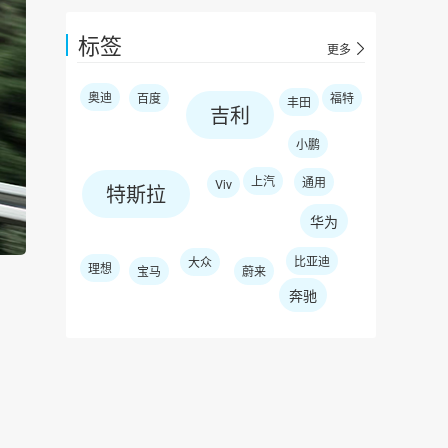
标签
更多
奥迪
百度
福特
丰田
吉利
小鹏
上汽
通用
Viv
特斯拉
华为
比亚迪
大众
理想
宝马
蔚来
奔驰