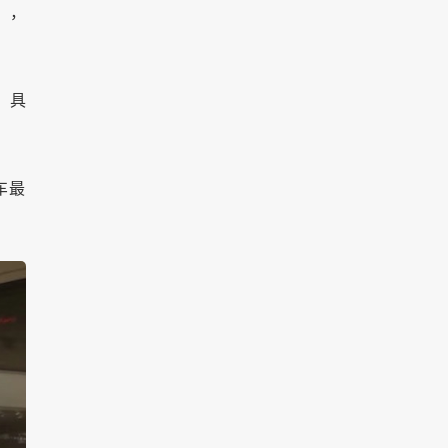
），
，具
车最