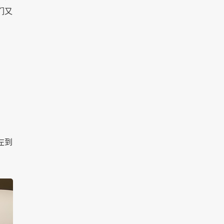
们又
。
左到