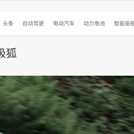
智猩猩
头条
自动驾驶
电动汽车
动力电池
智能座
极狐