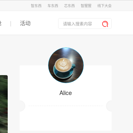
智东西
车东西
芯东西
智猩猩
线下大会
舱
活动
Alice