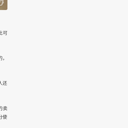
此可
的，
人还
的卖
分使