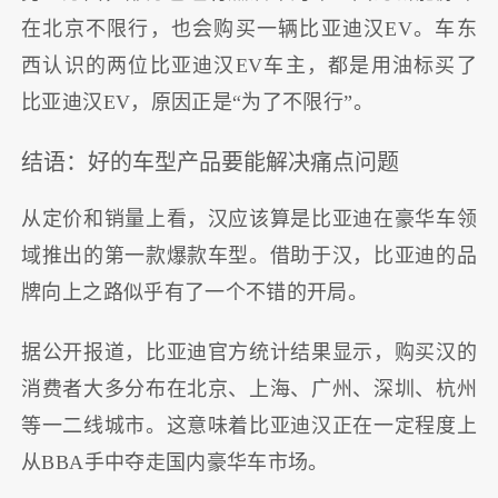
在北京不限行，也会购买一辆比亚迪汉EV。车东
西认识的两位比亚迪汉EV车主，都是用油标买了
比亚迪汉EV，原因正是“为了不限行”。
结语：好的车型产品要能解决痛点问题
从定价和销量上看，汉应该算是比亚迪在豪华车领
域推出的第一款爆款车型。借助于汉，比亚迪的品
牌向上之路似乎有了一个不错的开局。
据公开报道，比亚迪官方统计结果显示，购买汉的
消费者大多分布在北京、上海、广州、深圳、杭州
等一二线城市。这意味着比亚迪汉正在一定程度上
从BBA手中夺走国内豪华车市场。