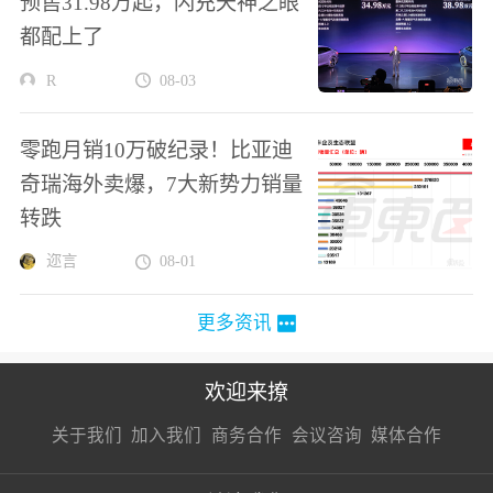
预售31.98万起，闪充天神之眼
都配上了
R
08-03
零跑月销10万破纪录！比亚迪
奇瑞海外卖爆，7大新势力销量
转跌
迩言
08-01
更多资讯
欢迎来撩
扫码加我直
扫码加我直
扫码加我直
关于我们
加入我们
商务合作
会议咨询
媒体合作
接扔简历
接开聊
接开聊