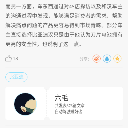
而另一方面，车东西通过对4S店探访以及和汉车主
的沟通过程中发现，能够满足消费者的需求、帮助
解决痛点问题的产品更容易得到市场青睐。部分车
主直接选择比亚迪汉只是由于他认为刀片电池拥有
更高的安全性，也说明了这一点。
18
分享：
比亚迪
六毛
共发表376篇文章
自动驾驶爱好者