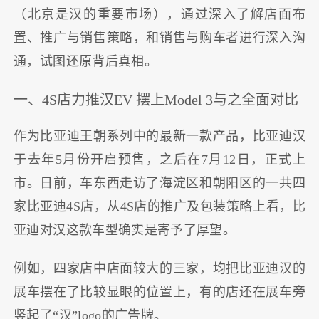
（北京是汉的重要市场），通过深入了解店面布
置、推广与销售策略，和销售与购车者进行深入沟
通，试图还原背后真相。
一、4S店力推汉EV 摆上Model 3与之全面对比
作为比亚迪王朝系列中的最新一款产品，比亚迪汉
于去年5月份开启预售，之后在7月12日，正式上
市。日前，车东西走访了海淀区和朝阳区的一共四
家比亚迪4S店，从4S店的推广及包装策略上看，比
亚迪对汉这款车型确实是寄予了厚望。
例如，四家店中店面较大的三家，均把比亚迪汉的
展车摆在了比较显眼的位置上，有的店还在展车旁
竖起了“汉”logo的广告牌。