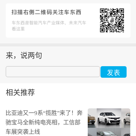
来，说两句
发表
相关推荐
比亚迪又一9系“揽胜”来了！奔
驰宝马全新纯电亮相，工信部
车展突袭上线