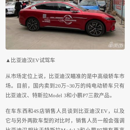
▲比亚迪汉EV试驾车
从市场定位上说，比亚迪汉瞄准的是中高级轿车市
场。目前，国内卖到20万~30万的纯电动轿车只有
比亚迪汉、特斯拉Model 3和小鹏P7三款产品。
在车东西和4S店销售人员谈到比亚迪汉EV，以及
它与另外两款车型的对比时，销售人员一般会强调