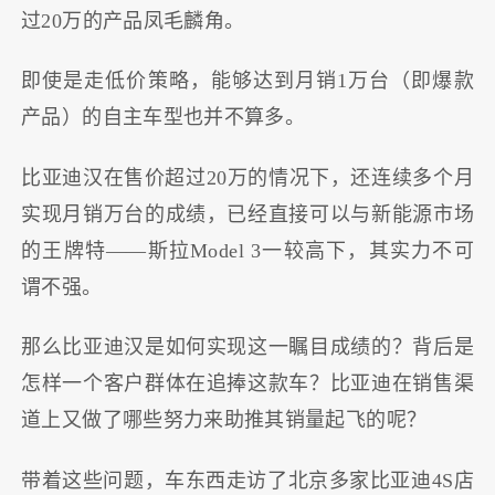
过20万的产品凤毛麟角。
即使是走低价策略，能够达到月销1万台（即爆款
产品）的自主车型也并不算多。
比亚迪汉在售价超过20万的情况下，还连续多个月
实现月销万台的成绩，已经直接可以与新能源市场
的王牌特——斯拉Model 3一较高下，其实力不可
谓不强。
那么比亚迪汉是如何实现这一瞩目成绩的？背后是
怎样一个客户群体在追捧这款车？比亚迪在销售渠
道上又做了哪些努力来助推其销量起飞的呢？
带着这些问题，车东西走访了北京多家比亚迪4S店