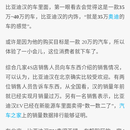
比亚迪汉的车里面，第一眼看去会觉得这是一款
35
万
~40
万的车，比亚迪汉的内饰，“就是
35
万
奥迪
的
车的感觉”。
或许是因为他的购买目标是一款 20万的汽车，所以
体验了一小会儿，这位消费者就下车了。
综合几家4S店销售人员向车东西介绍的销售情况，
可以认为，比亚迪汉在北京确实比较受欢迎。有两
位销售人员告诉车东西，从全国看，汉的销量年前
就已经实现月销量过万。另有一名销售表示，比亚
迪汉EV已经在新能源车里面卖得“数一数二了”，
汽
车之家
上的销量数据排行能够证明。