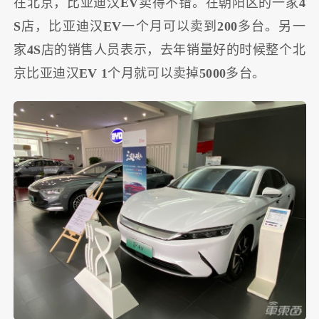
在北京，比亚迪汉
EV
卖得不错。在朝阳区的一家
4
S
店，比亚迪汉
EV
一个月可以卖到
200
多台。另一
家
4S
店的销售人员表示，去年销量好的时候整个北
京比亚迪汉
EV 1
个月就可以卖掉
5000
多台。