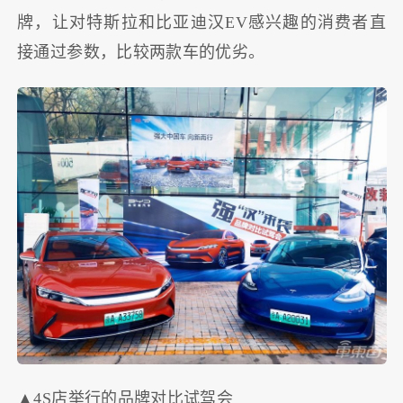
牌，让对特斯拉和比亚迪汉EV感兴趣的消费者直
接通过参数，比较两款车的优劣。
▲4S店举行的品牌对比试驾会