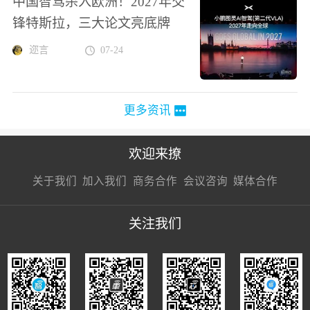
中国智驾杀入欧洲！2027年交
锋特斯拉，三大论文亮底牌
迩言
07-24
更多资讯
欢迎来撩
扫码加我直
扫码加我直
扫码加我直
关于我们
加入我们
商务合作
会议咨询
媒体合作
接扔简历
接开聊
接开聊
关注我们