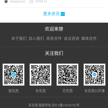
dongxiaoxi
25/04/12
更多资讯
欢迎来撩
扫码加我直
扫码加我直
扫码加我直
关于我们
加入我们
商务合作
会议咨询
媒体合作
接扔简历
接开聊
接开聊
关注我们
智东西
车东西
芯东西
车东西公开课
车东西 版权所有 京ICP备16059766号