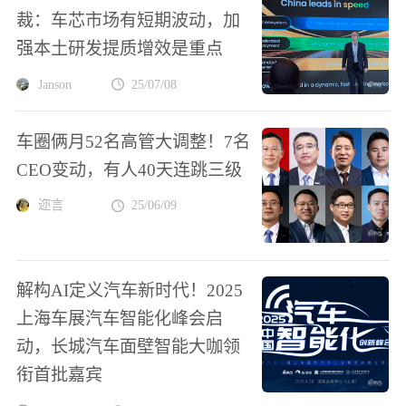
裁：车芯市场有短期波动，加
强本土研发提质增效是重点
Janson
25/07/08
车圈俩月52名高管大调整！7名
CEO变动，有人40天连跳三级
迩言
25/06/09
解构AI定义汽车新时代！2025
上海车展汽车智能化峰会启
动，长城汽车面壁智能大咖领
衔首批嘉宾