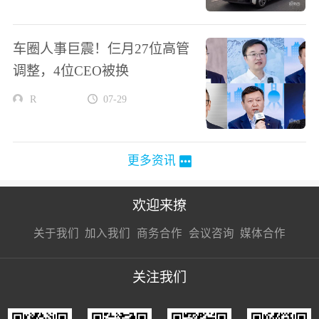
车圈人事巨震！仨月27位高管
调整，4位CEO被换
R
07-29
更多资讯
欢迎来撩
扫码加我直
扫码加我直
扫码加我直
关于我们
加入我们
商务合作
会议咨询
媒体合作
接扔简历
接开聊
接开聊
关注我们