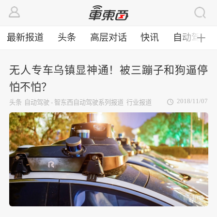
最新报道
头条
高层对话
快讯
自动驾驶
╋
无人专车乌镇显神通！被三蹦子和狗逼停
怕不怕？
2018/11/07
头条
自动驾驶 - 智东西自动驾驶系列报道
行业报道