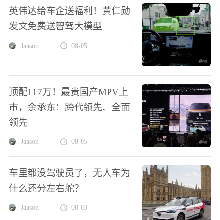
英伟达给车企送福利！黄仁勋
发文免费送智驾大模型
Janson
08-05
顶配117万！最贵国产MPV上
市，余承东：跨代领先、全面
领先
Janson
08-05
车里都没驾驶员了，无人车为
什么还分左右舵？
Janson
08-03