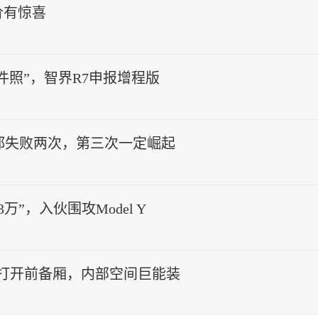
价有惊喜
“证件照”，智界R7申报增程版
都失败两次，第三次一定崛起
”，入伙围攻Model Y
o就能打开前备厢，内部空间巨能装