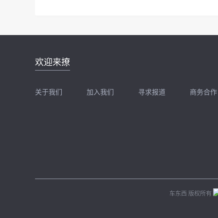
邮件地址：
欢迎来撩
news@zhidx.com
快把您的需求发给我
关于我们
加入我们
寻求报道
商务合作
扫码加我直接扔简历
扫码加我直接
车东西 版权所有