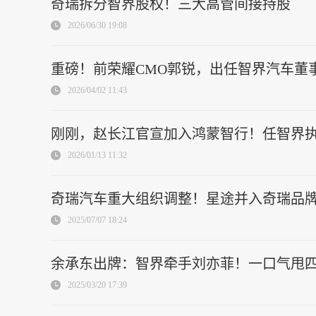
奇瑞拆分智界股权！三大高管间接持股
2026/06/30 19:08
重磅！前荣耀CMO郭锐，出任智界汽车董事
2026/04/02 11:43
刚刚，赵长江官宣加入鸿蒙智行！任智界
2026/01/13 11:32
奇瑞汽车重大组织调整！星途并入奇瑞品牌
2025/07/07 18:24
余承东出牌：智界牵手刘亦菲！一口气甩四款
2025/03/20 17:39