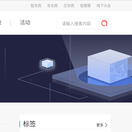
智东西
车东西
芯东西
智猩猩
线下大会
舱
活动
标签
更多