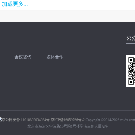
加载更多...
公
会议咨询
媒体合作
开聊
扫码加我直接开聊
京公网安备 11010802034934号
京ICP备16059766号-2
Copyright ©2014-2026 zhidx.com.
北京市海淀区学清路10号院1号楼学清嘉创大厦A座