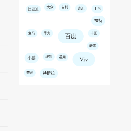
大众
吉利
奥迪
上汽
比亚迪
福特
宝马
华为
丰田
百度
蔚来
理想
通用
小鹏
Viv
奔驰
特斯拉