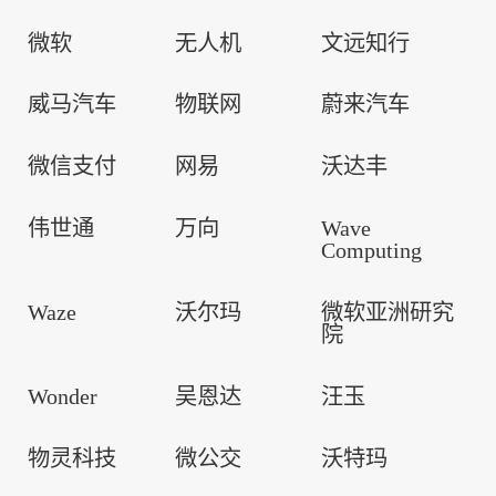
微软
无人机
文远知行
威马汽车
物联网
蔚来汽车
微信支付
网易
沃达丰
伟世通
万向
Wave
Computing
Waze
沃尔玛
微软亚洲研究
院
Wonder
吴恩达
汪玉
物灵科技
微公交
沃特玛