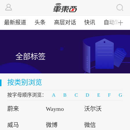
最新报道
头条
高层对话
快讯
自动驾驶
╋
全部标签
按类别浏览
按字母顺序浏览：
A
B
C
D
E
F
G
蔚来
Waymo
沃尔沃
威马
微博
微信