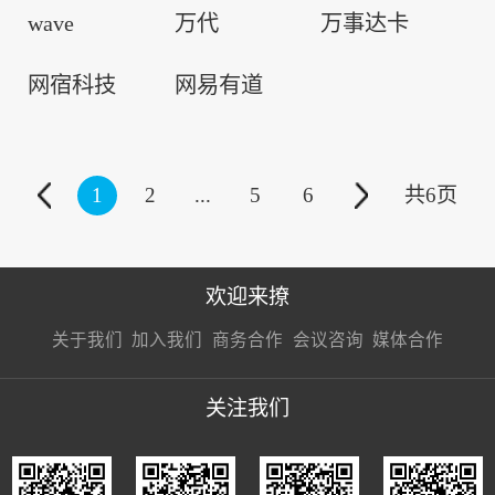
wave
万代
万事达卡
网宿科技
网易有道
1
2
...
5
6
共
6
页
欢迎来撩
扫码加我直
扫码加我直
扫码加我直
关于我们
加入我们
商务合作
会议咨询
媒体合作
接扔简历
接开聊
接开聊
关注我们