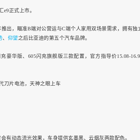
汇e9正式上市。
6年推出，瞄准B端对公营运与C端个人家用双场景需求，拥有独
势
、
仰望
之后比亚迪的第五个汽车品牌。
充豪华版、605闪充旗舰版三款配置，官方指导价15.08-16.9
锁时会有动态流光效果，车身提供玄墨黑、云烟灰两款配色。