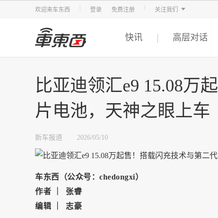
智东西
车东西
芯东西
欢迎来车东西
登录
免费注册
关注我们
快讯
高层对话
比亚迪领汇e9 15.0
片电池，天神之眼上车
新车报道
2026/05/10
车东西（公众号：chedongxi）
作者 ｜ 张睿
编辑 ｜ 志豪