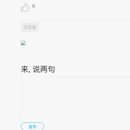
8
比亚迪
来, 说两句