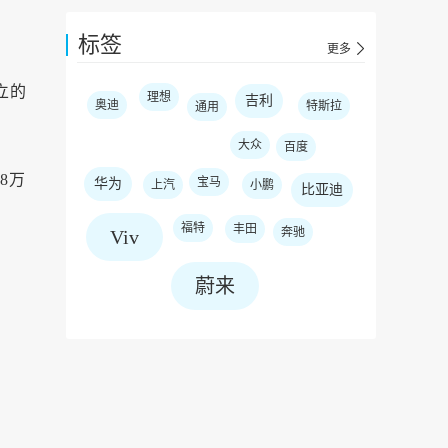
标签
更多
立的
理想
吉利
奥迪
特斯拉
通用
大众
百度
8万
宝马
华为
上汽
小鹏
比亚迪
福特
丰田
奔驰
Viv
蔚来