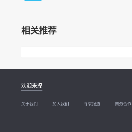
相关推荐
邮件地址：
欢迎来撩
news@zhidx.com
快把您的需求发给我
关于我们
加入我们
寻求报道
商务合作
扫码加我直接扔简历
扫码加我直接