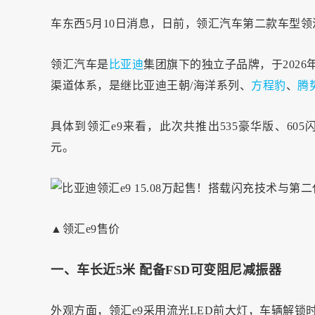
车东西5月10日消息，日前，领汇汽车第二款车型领
领汇汽车是
比亚迪
集团旗下的独立子品牌，于202
渠道体系，是继比亚迪王朝/海洋系列、
方程豹
、
腾
具体到领汇e9来看，此次共推出535豪华版、605闪
元。
▲领汇e9售价
一、车长近5米 配备FSD可变阻尼减振器
外观方面，领汇e9采用流光LED前大灯，车辆解