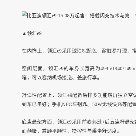
▲领汇e9
在内饰上，领汇e9采用琥珀棕配色，耐脏易打理，
空间层面，领汇e9的车身长宽高为4995/1940/1
箱，可以容纳机场接送、差旅行李。
舒适性配置上，领汇e9配备后排多功能触屏独立空
到车已备好；手机NFC车钥匙、50W无线快充等配
底盘悬架方面，领汇e9采用前麦弗逊+后五连杆悬
面颠簸，兼顾平顺性、操控性与乘坐舒适度。