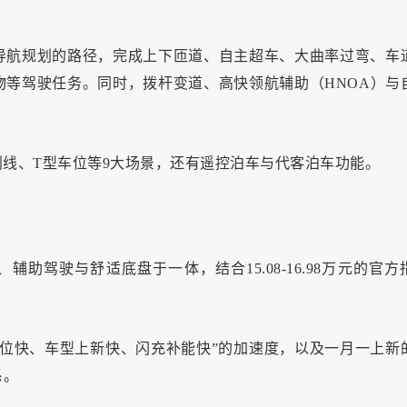
照导航规划的路径，完成上下匝道、自主超车、大曲率过弯、车
等驾驶任务。同时，拨杆变道、高快领航辅助（HNOA）与
划线、T型车位等9大场景，还有遥控泊车与代客泊车功能。
助驾驶与舒适底盘于一体，结合15.08-16.98万元的官方
位快、车型上新快、闪充补能快”的加速度，以及一月一上新
系。