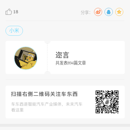
18
分享：
小米
迩言
共发表894篇文章