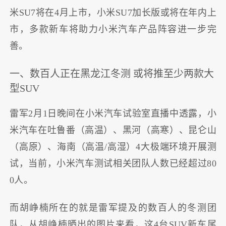
米SU7将在4月上市，小米SU7加长版或将在年内上
市，多款新车将助力小米汽车产品阵容进一步完
善。
一、数百人正在黑龙江冬测 或将推至少两款大
型SUV
雷军2月1日晚间在小米汽车试验室直播中透露，小
米汽车在吐鲁番（高温）、黑河（高寒）、昆仑山
（高原）、海南（高温/高湿）4大极端环境开展测
试，当前，小米汽车测试相关团队人数已经超过80
0人。
而胡峥楠所在的就是雷军提及的数百人的冬测团
队，从胡峥楠晒出的图片来看，这4台SUV新车尾