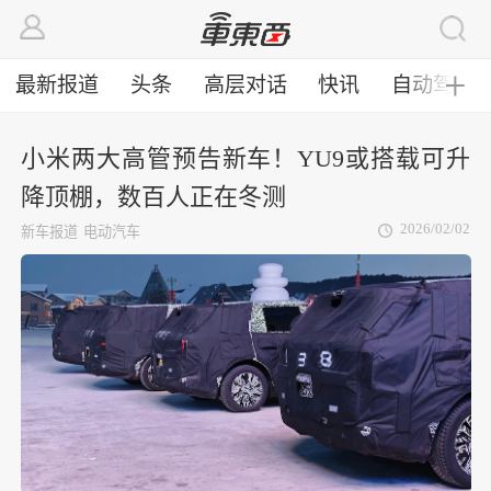
最新报道
头条
高层对话
快讯
自动驾驶
╋
小米两大高管预告新车！YU9或搭载可升
降顶棚，数百人正在冬测
2026/02/02
新车报道
电动汽车