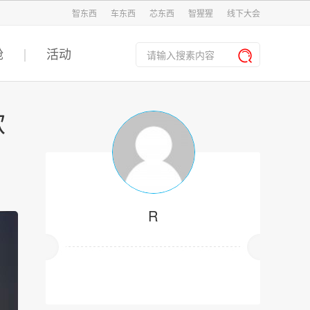
智东西
车东西
芯东西
智猩猩
线下大会
舱
活动
款
R