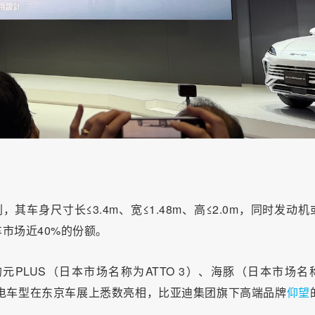
其车身尺寸长≤3.4m、宽≤1.48m、高≤2.0m，同时发动机
市场近40%的份额。
的元PLUS（日本市场名称为ATTO 3）、海豚（日本市场名
等纯电车型在东京车展上悉数亮相，比亚迪集团旗下高端品牌
仰望