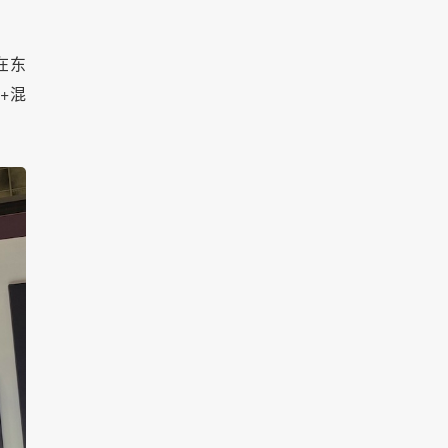
在东
+混