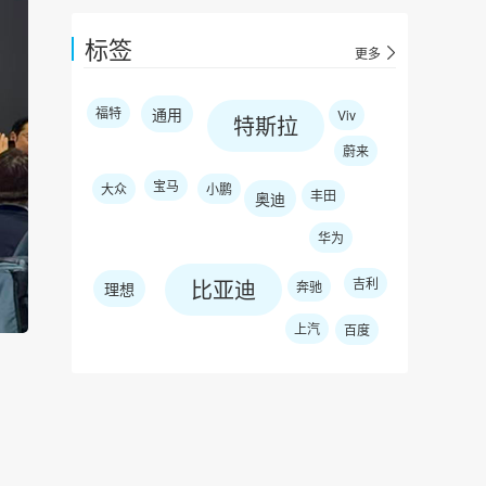
标签
更多
福特
通用
Viv
特斯拉
蔚来
宝马
大众
小鹏
丰田
奥迪
华为
比亚迪
吉利
奔驰
理想
上汽
百度