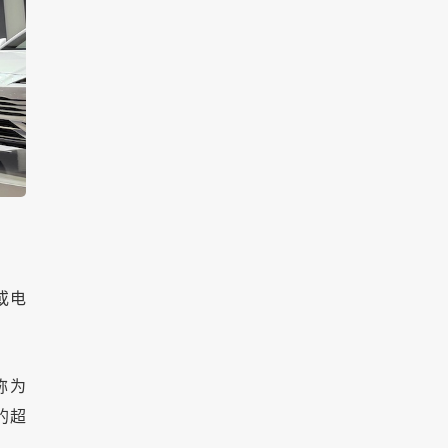
或电
称为
的超