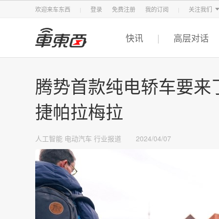
智东西
车东西
芯东西
欢迎来车东西
登录
免费注册
我的订阅
关注我们
快讯
高层对话
腾势首款纯电轿车要来
捷帕拉梅拉
人工智能
电动汽车
行业报道
2024/04/07