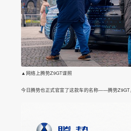
▲网络上腾势Z9GT谍照
今日腾势也正式官宣了这款车的名称——腾势Z9G