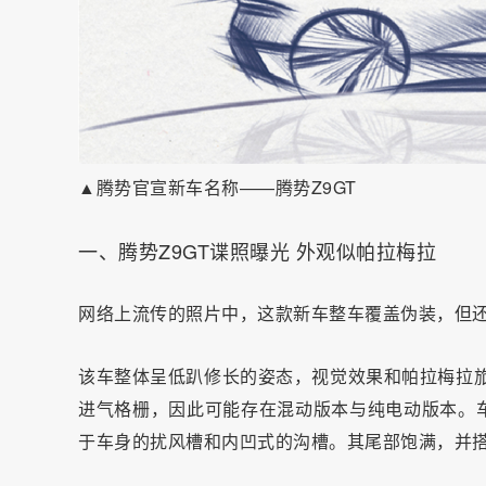
▲腾势官宣新车名称——腾势Z9GT
一、腾势Z9GT谍照曝光 外观似帕拉梅拉
网络上流传的照片中，这款新车整车覆盖伪装，但
该车整体呈低趴修长的姿态，视觉效果和帕拉梅拉旅
进气格栅，因此可能存在混动版本与纯电动版本。
于车身的扰风槽和内凹式的沟槽。其尾部饱满，并