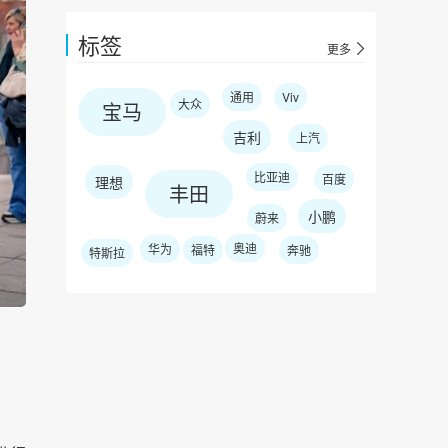
标签
更多
通用
Viv
大众
宝马
吉利
上汽
比亚迪
百度
理想
丰田
小鹏
蔚来
奥迪
华为
福特
奔驰
特斯拉