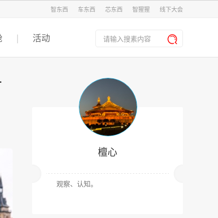
智东西
车东西
芯东西
智猩猩
线下大会
舱
活动
时
檀心
观察、认知。