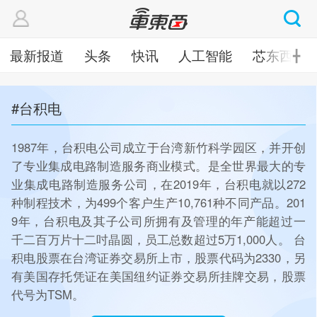
最新报道
头条
快讯
人工智能
芯东西
╋
#台积电
1987年，台积电公司成立于台湾新竹科学园区，并开创
了专业集成电路制造服务商业模式。是全世界最大的专
业集成电路制造服务公司，在2019年，台积电就以272
种制程技术，为499个客户生产10,761种不同产品。201
9年，台积电及其子公司所拥有及管理的年产能超过一
千二百万片十二吋晶圆，员工总数超过5万1,000人。 台
积电股票在台湾证券交易所上市，股票代码为2330，另
有美国存托凭证在美国纽约证券交易所挂牌交易，股票
代号为TSM。