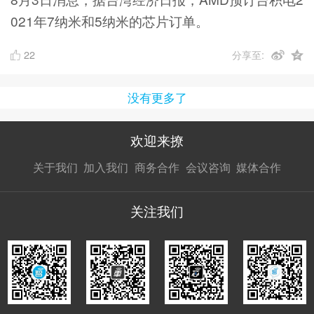
021年7纳米和5纳米的芯片订单。
22
分享至:
没有更多了
欢迎来撩
扫码加我直
扫码加我直
扫码加我直
关于我们
加入我们
商务合作
会议咨询
媒体合作
接扔简历
接开聊
接开聊
关注我们