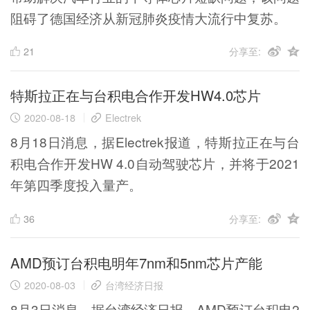
阻碍了德国经济从新冠肺炎疫情大流行中复苏。
21
分享至:
特斯拉正在与台积电合作开发HW4.0芯片
2020-08-18
Electrek
8月18日消息，据Electrek报道，特斯拉正在与台
积电合作开发HW 4.0自动驾驶芯片，并将于2021
年第四季度投入量产。
36
分享至:
AMD预订台积电明年7nm和5nm芯片产能
2020-08-03
台湾经济日报
8月3日消息，据台湾经济日报，AMD预订台积电2