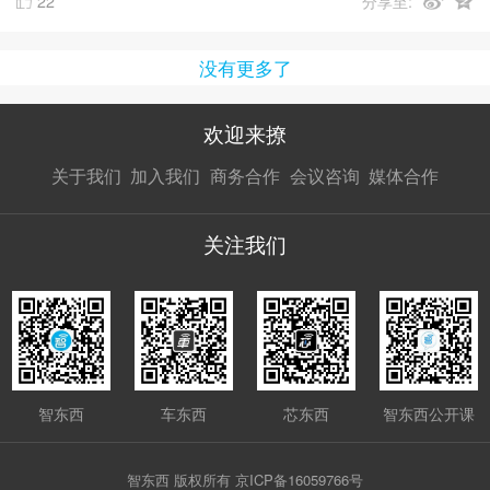
22
分享至:
没有更多了
欢迎来撩
扫码加我直
扫码加我直
扫码加我直
关于我们
加入我们
商务合作
会议咨询
媒体合作
接扔简历
接开聊
接开聊
关注我们
智东西
车东西
芯东西
智东西公开课
智东西 版权所有 京ICP备16059766号