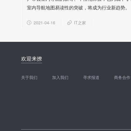
室内导航地图易读性的突破，将成为行业新趋势。
2021-04-16
IT之家
邮件地址：
欢迎来撩
news@zhidx.com
快把您的需求发给我
关于我们
加入我们
寻求报道
商务合作
扫码加我直接扔简历
扫码加我直接