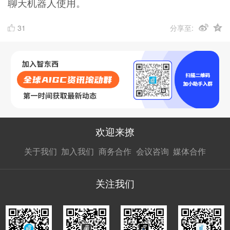
聊天机器人使用。
31
分享至:
欢迎来撩
扫码加我直
扫码加我直
扫码加我直
关于我们
加入我们
商务合作
会议咨询
媒体合作
接扔简历
接开聊
接开聊
关注我们