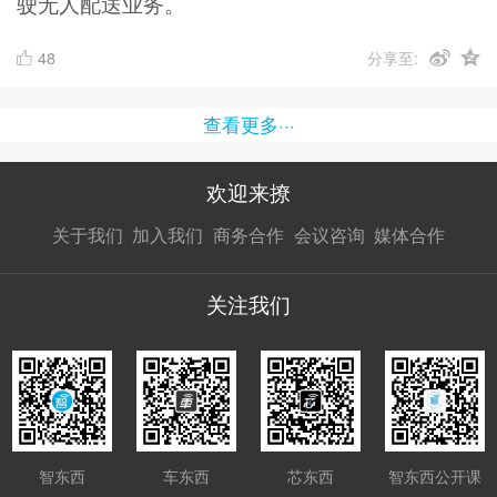
驶无人配送业务。
48
分享至:
查看更多···
欢迎来撩
扫码加我直
扫码加我直
扫码加我直
关于我们
加入我们
商务合作
会议咨询
媒体合作
接扔简历
接开聊
接开聊
关注我们
智东西
车东西
芯东西
智东西公开课