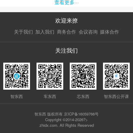
查看更多···
欢迎来撩
扫码加我直
扫码加我直
扫码加我直
关于我们
加入我们
商务合作
会议咨询
媒体合作
接扔简历
接开聊
接开聊
关注我们
智东西
车东西
芯东西
智东西公开课
智东西 版权所有 京ICP备16059766号
Copyright ©2014-2026?>
zhidx.com. All Rights Reserved