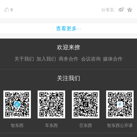
9
分享至:
查看更多···
欢迎来撩
扫码加我直
扫码加我直
扫码加我直
关于我们
加入我们
商务合作
会议咨询
媒体合作
接扔简历
接开聊
接开聊
关注我们
智东西
车东西
芯东西
智东西公开课