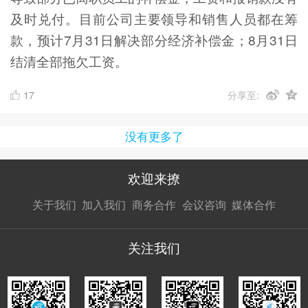
及时兑付。目前公司主要领导和销售人员都在筹
款，预计7月31日解决部分经济补偿金；8月31日
结清全部拖欠工资。
17
分享至:
没有更多了
欢迎来撩
扫码加我直
扫码加我直
扫码加我直
关于我们
加入我们
商务合作
会议咨询
媒体合作
接扔简历
接开聊
接开聊
关注我们