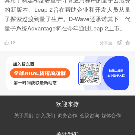
的新版本。Leap 2旨在帮助企业和开发人员从量
子探索过渡到量子生产。D-Wave还承诺其下一代
量子系统Advantage将在今年通过Leap 2上市。
12
分享至:
欢迎来撩
扫码加我直
扫码加我直
扫码加我直
关于我们
加入我们
商务合作
会议咨询
媒体合作
接扔简历
接开聊
接开聊
关注我们