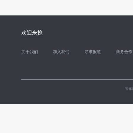
邮件地址：
欢迎来撩
news@zhidx.com
快把您的需求发给我
关于我们
加入我们
寻求报道
商务合作
扫码加我直接扔简历
扫码加我直接
智东