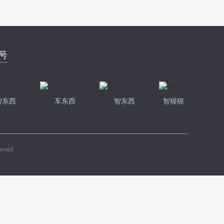
号
智东西
车东西
智东西
智猩猩
erved