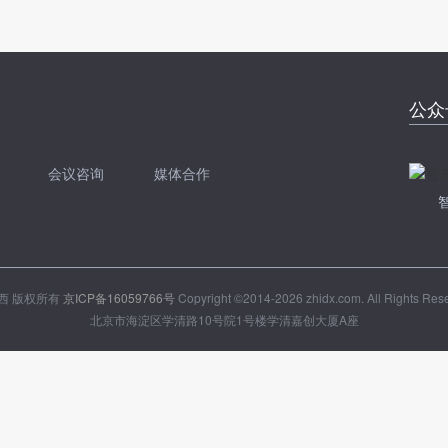
公众
会议咨询
媒体合作
开聊
扫码加我直接开聊
西 版权所有
京ICP备16059766号
Copyright ©2014-2026 zhidx.com. All Rights Res
北京市海淀区学清路10号院1号楼学清嘉创大厦A座