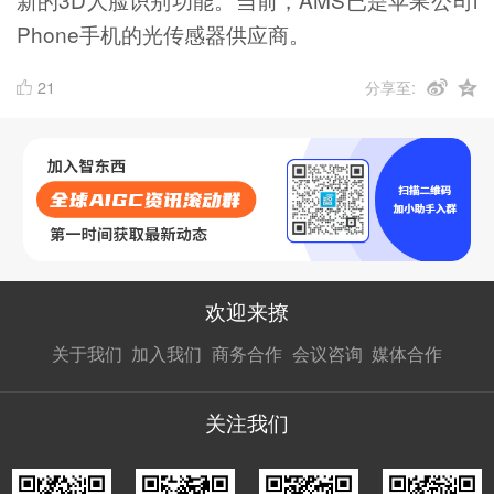
Phone手机的光传感器供应商。
21
分享至:
欢迎来撩
扫码加我直
扫码加我直
扫码加我直
关于我们
加入我们
商务合作
会议咨询
媒体合作
接扔简历
接开聊
接开聊
关注我们